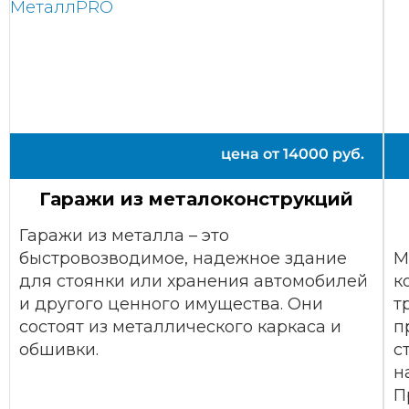
цена от
14000
руб.
Гаражи из металоконструкций
Гаражи из металла – это
быстровозводимое, надежное здание
М
для стоянки или хранения автомобилей
к
и другого ценного имущества. Они
т
состоят из металлического каркаса и
п
обшивки.
с
н
П