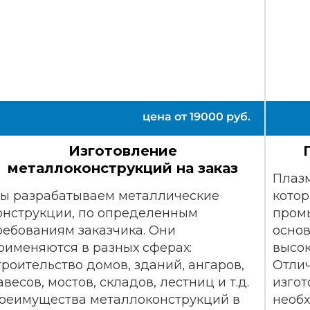
цена от
19000
руб.
Изготовление
металлоконструкций на заказ
Плазм
ы разрабатываем металлические
котор
онструкции, по определенным
пром
ребованиям заказчика. Они
основ
рименяются в разных сферах:
высок
троительство домов, зданий, ангаров,
Отлич
авесов, мостов, складов, лестниц и т.д.
изгот
реимущества металлоконструкций в
необ