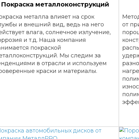
Покраска металлоконструкций
окраска металла влияет на срок
Метод
лужбы и внешний вид, ведь на него
от пр
ействует влага, солнечное излучение,
порош
оррозия и т.д. Наша компания
конс
анимается покраской
распы
еталлоконструкций. Мы следим за
удерж
енденциями в отрасли и используем
разно
роверенные краски и материалы.
нагре
полим
износ
поли
эффе