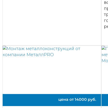
в
п
т
г
р
цена от
14000
руб.