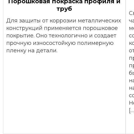
Порошковая покраска профиля и
труб
С
Для защиты от коррозии металлических
ч
конструкций применяется порошковое
м
покрытие. Оно технологично и создает
с
прочную износостойкую полимерную
к
пленку на детали.
о
п
п
б
н
н
с
Н
[…