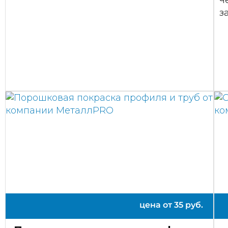
ч
з
цена от
35
руб.