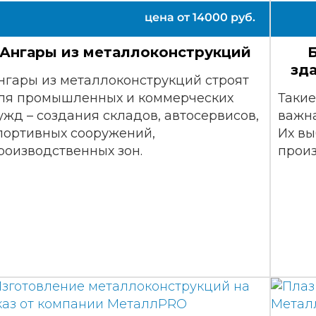
цена от
14000
руб.
Ангары из металлоконструкций
зд
нгары из металлоконструкций строят
ля промышленных и коммерческих
Такие
ужд – создания складов, автосервисов,
важна
портивных сооружений,
Их вы
роизводственных зон.
произ