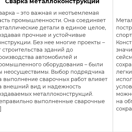
Сварка металлоконструкций
варка – это важная и неотъемлемая
асть промышленности. Она соединяет
Мета
еталлические детали в единое целое,
постр
оздавая прочные и устойчивые
спорт
онструкции. Без нее многие проекты –
Конс
т строительства зданий до
значи
роизводства автомобилей и
сейсм
ромышленного оборудования – были
сохра
ы неосуществимы. Выбор подрядчика
легки
а выполнение сварочных работ влияет
испол
а внешний вид и надежность
услов
оздаваемых металлоконструкций.
можно
еправильно выполненные сварочные
на об
]
сокра