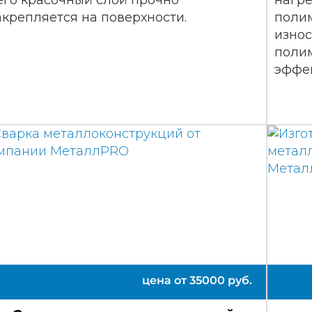
его красочный слой прочно
нагре
акрепляется на поверхности.
полим
износ
поли
эффе
цена от
35000
руб.