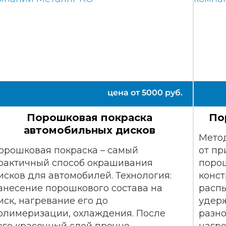
цена от
5000
руб.
Порошковая покраска
По
автомобильных дисков
Метод
орошковая покраска – самый
от пр
рактичный способ окрашивания
порош
исков для автомобилей. Технология:
конс
анесение порошкового состава на
распы
иск, нагревание его до
удерж
олимеризации, охлаждения. После
разно