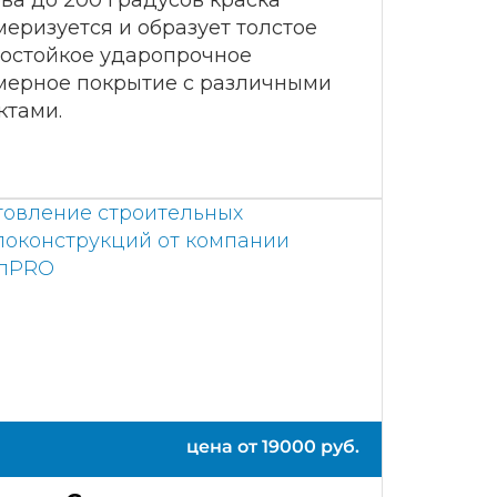
ва до 200 градусов краска
еризуется и образует толстое
остойкое ударопрочное
мерное покрытие с различными
ктами.
цена от
19000
руб.